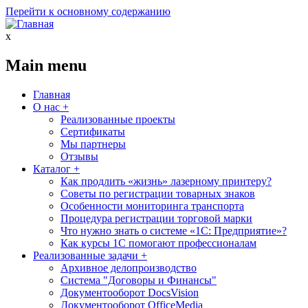
Перейти к основному содержанию
x
Main menu
Главная
О нас
+
Реализованные проекты
Сертификаты
Мы партнеры
Отзывы
Каталог
+
Как продлить «жизнь» лазерному принтеру?
Советы по регистрации товарных знаков
Особенности мониторинга транспорта
Процедура регистрации торговой марки
Что нужно знать о системе «1С: Предприятие»?
Как курсы 1С помогают профессионалам
Реализованные задачи
+
Архивное делопроизводство
Система "Договоры и Финансы"
Документооборот DocsVision
Документооборот OfficeMedia