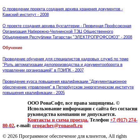
О проведении проекта создания архива хранения документов -
Камский институт - 2008
О проекте создания архива бухгалтерии - Первичная Профсоюзная
Организация Набережно-Челнинской ТЭЦ Общественного
Объединения Республики Татарстан "ЭЛЕКТРОПРОФСОЮЗ" - 2008
Обучение
Проведение обучения для специалистов кадровых служб по теме
"Роль автоматизации делопроизводства и документооборота в
управлении организацией" в ПЭИПК - 2007
Проведение курса повышения квалификации "Документационное
обеспечение управления" в Петербугском энергетическом институте
повышения квалификации - 2005
ООО РонаСофт, все права защищены. ©
Использование информации с сайта без согласия
руководства компании не допускается.
Контакты и схема проезда.
Телефон
+7 (917) 274-
80-02
, e-mail:
orogachev@ronasoft.ru
© 2026 Программное обеспечение для клиентов, All rights