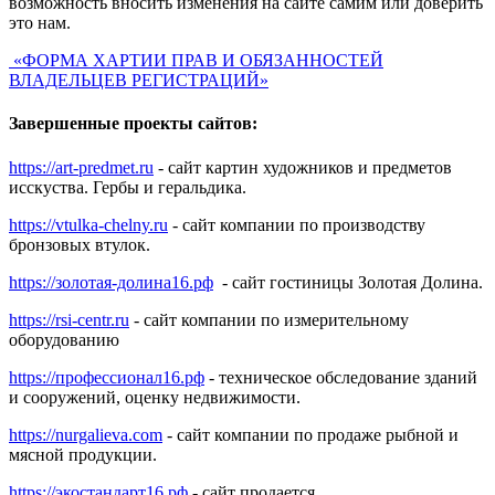
возможность вносить изменения на сайте самим или доверить
это нам.
«ФОРМА ХАРТИИ ПРАВ И ОБЯЗАННОСТЕЙ
ВЛАДЕЛЬЦЕВ РЕГИСТРАЦИЙ»
Завершенные проекты сайтов:
https://art-predmet.ru
- сайт картин художников и предметов
исскуства. Гербы и геральдика.
https://vtulka-chelny.ru
- сайт компании по производству
бронзовых втулок.
https://золотая-долина16.рф
- сайт гостиницы Золотая Долина.
https://rsi-centr.ru
- сайт компании по измерительному
оборудованию
https://профессионал16.рф
- техническое обследование зданий
и сооружений, оценку недвижимости.
https://nurgalieva.com
- сайт компании по продаже рыбной и
мясной продукции.
https://экостандарт16.рф
- сайт продается