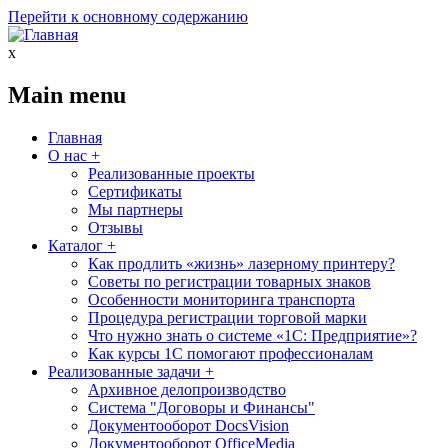
Перейти к основному содержанию
x
Main menu
Главная
О нас
+
Реализованные проекты
Сертификаты
Мы партнеры
Отзывы
Каталог
+
Как продлить «жизнь» лазерному принтеру?
Советы по регистрации товарных знаков
Особенности мониторинга транспорта
Процедура регистрации торговой марки
Что нужно знать о системе «1С: Предприятие»?
Как курсы 1С помогают профессионалам
Реализованные задачи
+
Архивное делопроизводство
Система "Договоры и Финансы"
Документооборот DocsVision
Документооборот OfficeMedia